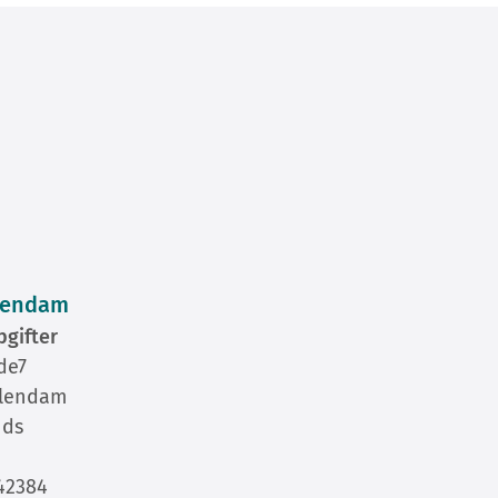
lendam
gifter
de7
olendam
nds
42384