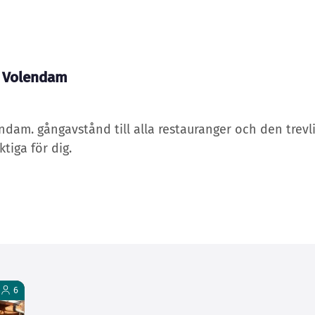
B Volendam
endam. gångavstånd till alla restauranger och den trevl
tiga för dig.
6