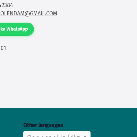
42384
VOLENDAM@GMAIL.COM
cka WhatsApp
B01
Other languages
Choose one of the following...