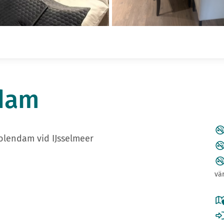
ndam
Volendam vid IJsselmeer
vä