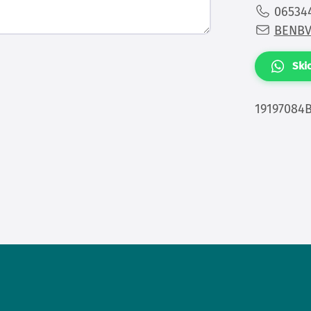
06534
BENB
Ski
19197084