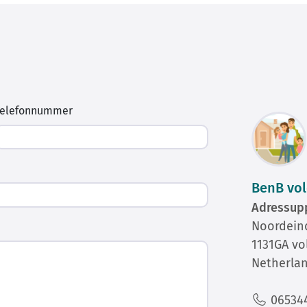
Telefonnummer
BenB vo
Adressupp
Noordein
1131GA v
Netherla
06534