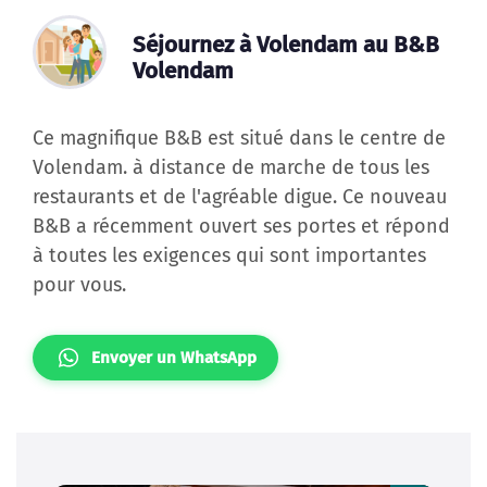
Réservez 
mondialement connue
volendam NL
Arrivée
15.00 - 20.00
Départ
11.00
Ce magnifique nouveau B&B est situé dans le
centre de Volendam sur l'IJsselmeer
Séjournez à Volendam au B&B
Volendam
Ce magnifique B&B est situé dans le centre de
Volendam. à distance de marche de tous les
restaurants et de l'agréable digue. Ce nouveau