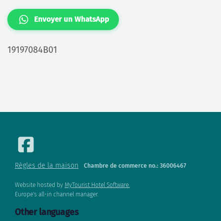
BenB volendam
Données d'adresse
Noordeinde7
1131GA volendam
Netherlands
0653442384
0653442384
BENBVOLENDAM@GMAIL.COM
Envoyer un WhatsApp
19197084B01