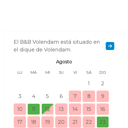
El B&B Volendam está situado en
el dique de Volendam.
Agosto
LU
MA
MI
JU
VI
SÁ
DO
LU
1
2
3
4
5
6
7
8
9
7
10
11
12
13
14
15
16
14
17
18
19
20
21
22
23
21